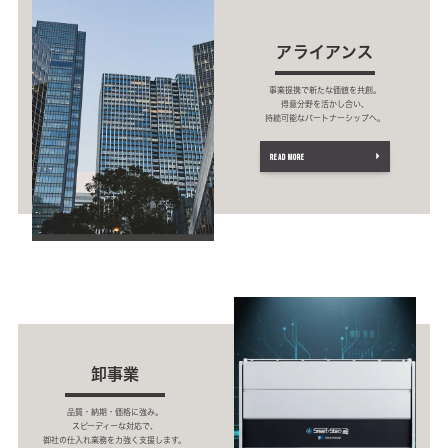
アライアンス
事業提携で新たな価値を共創。
得意分野を活かし合い、
持続可能なパートナーシップへ。
READ MORE
卸事業
品質・納期・価格に強み。
スピーディーな対応で、
御社の仕入れ業務を力強く支援します。