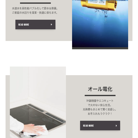
水道水を高性能バブル化して節水＆除菌。
ご家庭の水回りを清潔・快適に保ちます。
READ MORE
オール電化
IH調理器やエコキュート
で火のない安心生活。
光熱費もまとめて賢く見直し。
お手入れもラクラク！
READ MORE