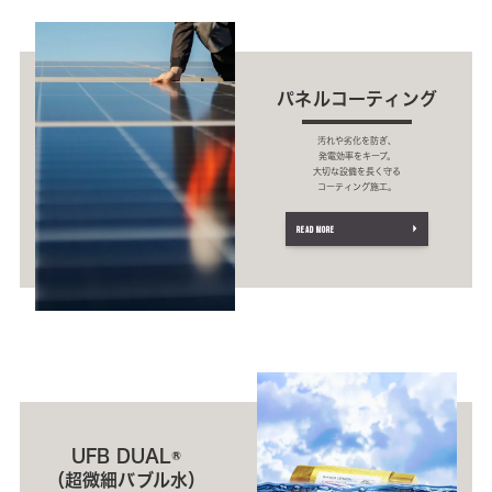
パネルコーティング
汚れや劣化を防ぎ、
発電効率をキープ。
大切な設備を長く守る
コーティング施工。
READ MORE
UFB DUAL®
（超微細バブル水）